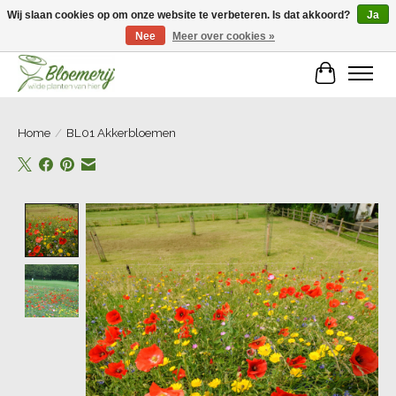
Wij slaan cookies op om onze website te verbeteren. Is dat akkoord?
Ja
Nee
Meer over cookies »
Welkom bij Bloemerij!
Winkelwa
Home
/
BL01 Akkerbloemen
Product image slideshow Items