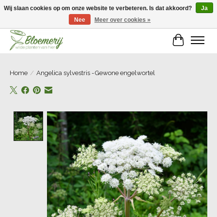
Wij slaan cookies op om onze website te verbeteren. Is dat akkoord?
Ja
Nee
Meer over cookies »
Welkom bij Bloemerij!
Winkelwa
Home
/
Angelica sylvestris -Gewone engelwortel
Product image slideshow Items