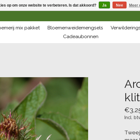
kies op om onze website te verbeteren. Is dat akkoord?
Ja
Nee
Meer 
oemerij mix pakket
Bloemenweidemengsels
Verwilderin
Cadeaubonnen
Ar
klit
€3,2
Incl. bt
Tweej
maar b