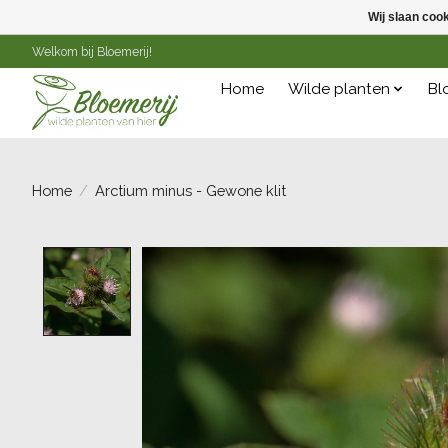
Wij slaan coo
Welkom bij Bloemerij!
Home
Wilde planten
Bl
Home
/
Arctium minus - Gewone klit
Product image slideshow Items