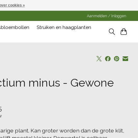
over cookies »
Aanmelden / Inloggen
gsbloembollen
Struiken en haagplanten
ctium minus - Gewone
5
w
arige plant. Kan groter worden dan de grote klit,
lijft meestal kleiner. Penwortel is eetbaar.