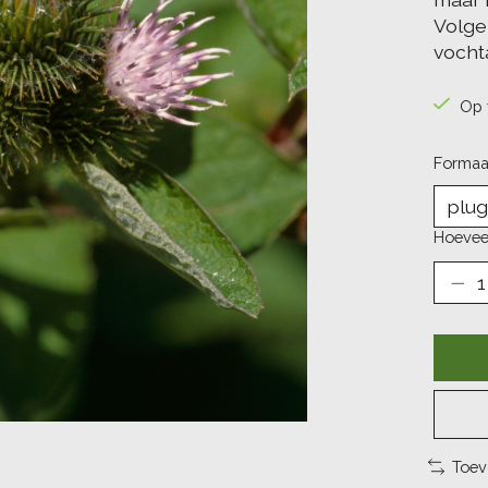
Volge
vocht
Op 
Formaa
Hoevee
Toev