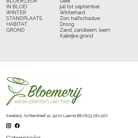
BLOEIKLEUR
Geel
IN BLOEI
juli tot september
WINTER
Winterhard
STANDPLAATS
Zon, halfschaduw
HABITAT
Droog
GROND
Zand, zandleem, leem
Kalkrijke grond
Kwekerij: Achterdreef 41, 9270 Laarne BE0833.281.567
Categorieën