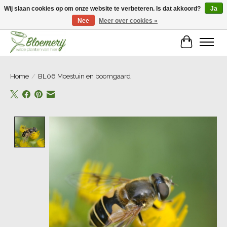
Wij slaan cookies op om onze website te verbeteren. Is dat akkoord?
Ja
Nee
Meer over cookies »
Welkom bij Bloemerij!
Winkelwa
Home
/
BL06 Moestuin en boomgaard
Product image slideshow Items