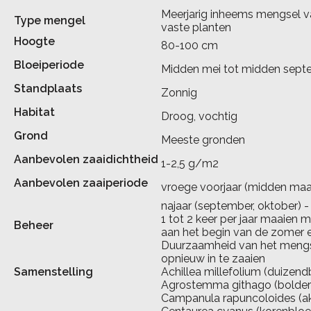
Meerjarig inheems mengsel va
Type mengel
vaste planten
Hoogte
80-100 cm
Bloeiperiode
Midden mei tot midden sept
Standplaats
Zonnig
Habitat
Droog, vochtig
Grond
Meeste gronden
Aanbevolen zaaidichtheid
1-2,5 g/m2
Aanbevolen zaaiperiode
vroege voorjaar (midden maa
najaar (september, oktober) -
1 tot 2 keer per jaar maaien 
Beheer
aan het begin van de zomer e
Duurzaamheid van het mengsel
opnieuw in te zaaien
Samenstelling
Achillea millefolium (duizend
Agrostemma githago (bolderi
Campanula rapuncoloides (ak