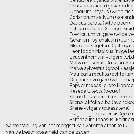
Centaurea cyanus (korenblo
Centaurea jacea (gewoon kno
Cichorium intybus (wilde cich
Coriandrum sativum (koriande
Daucus carota (wilde peen)
Echium vulgare (slangenkruid
Foeniculum vulgare (wilde ve
Geranium pyrenaicum (bermo
Glebionis segetum (gele ga
Leontodon hispidus (ruige l
Leucanthemum vulgare (wilde
Malva moschata (muskuskaas
Malva sylvestris (groot kaasje
Matricaria recutita (echte kam
Origanum vulgare (wilde marj
Papver rhoeas (grote klaproo
Reseda luteola (wouw)
Silene flos-cuculi (echte ko
Silene latifolia alba (avond
Silene vulgaris (blaassilene)
Tragopogon pratensis (gele 
Verbascum thapsus (konings
Samenstelling van het mengsel kan variëren afhankelijk
van de beschikbaarheid van de zaden