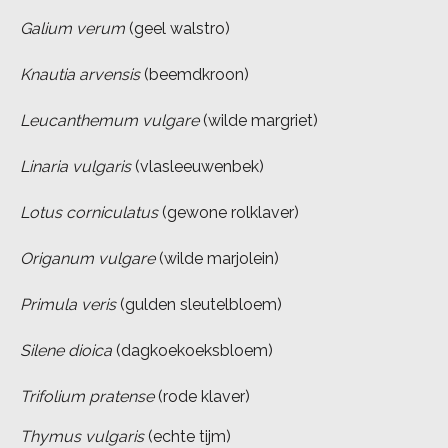
Galium verum
(geel walstro)
Knautia arvensis
(beemdkroon)
Leucanthemum vulgare
(wilde margriet)
Linaria vulgaris
(vlasleeuwenbek)
Lotus corniculatus
(gewone rolklaver)
Origanum vulgare
(wilde marjolein)
Primula veris
(gulden sleutelbloem)
Silene dioica
(dagkoekoeksbloem)
Trifolium pratense
(rode klaver)
Thymus vulgaris
(echte tijm)