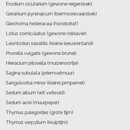
Erodium cicutarium (gewone reigersbek)
Geranium pyrenaicum (bermooievaarsbek)
Glechoma hederacea (hondsdraf)
Lotus corniculatus (gewone rolklaver)
Leontodon saxatilis (kleine leeuwentand)
Prunella vulgaris (gewone brunel)
Hieracium pilosella (muizenoortje)
Sagina subulata (priemvetmuur)
Sanguisorba minor (kleine pimpernel)
Sedum album (wit vetkruid)
Sedum acre (muurpeper)
Thymus pulegoides (grote tijm)
Thymus serpyllum (kruiptijm)