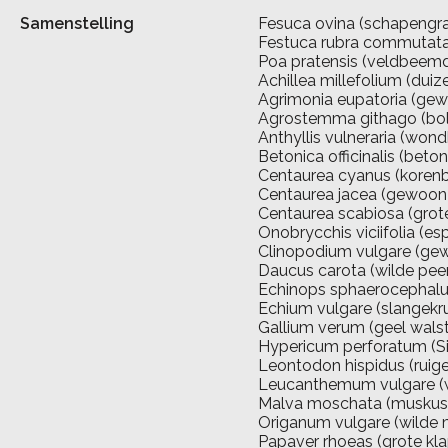
Samenstelling
Fesuca ovina (schapengr
Festuca rubra commutata
Poa pratensis (veldbeem
Achillea millefolium (dui
Agrimonia eupatoria (gew
Agrostemma githago (bol
Anthyllis vulneraria (wond
Betonica officinalis (beton
Centaurea cyanus (koren
Centaurea jacea (gewoon
Centaurea scabiosa (grote
Onobrycchis viciifolia (es
Clinopodium vulgare (gew
Daucus carota (wilde pee
Echinops sphaerocephalus
Echium vulgare (slangekru
Gallium verum (geel walst
Hypericum perforatum (Si
Leontodon hispidus (ruig
Leucanthemum vulgare (w
Malva moschata (muskusk
Origanum vulgare (wilde m
Papaver rhoeas (grote kl