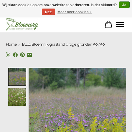
Wij slaan cookies op om onze website te verbeteren. Is dat akkoord?
Ja
Nee
Meer over cookies »
Welkom bij Bloemerij!
Winkelwa
Home
/
BL11 Bloemrijk grasland droge gronden 50/50
Product image slideshow Items