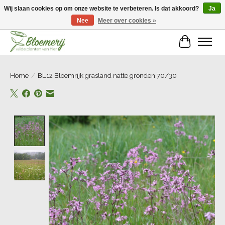
Wij slaan cookies op om onze website te verbeteren. Is dat akkoord?
Ja
Nee
Meer over cookies »
Welkom bij Bloemerij!
Winkelwa
Home
/
BL12 Bloemrijk grasland natte gronden 70/30
Product image slideshow Items