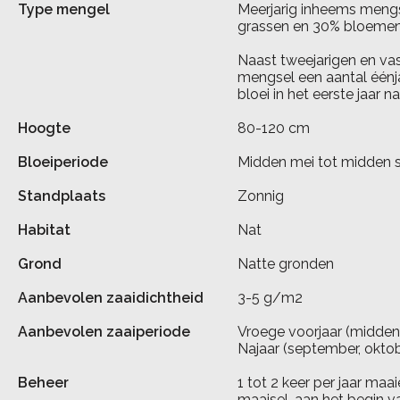
Type mengel
Meerjarig inheems mengs
grassen en 30% bloeme
Naast tweejarigen en va
mengsel een aantal éénj
bloei in het eerste jaar n
Hoogte
80-120 cm
Bloeiperiode
Midden mei tot midden
Standplaats
Zonnig
Habitat
Nat
Grond
Natte gronden
Aanbevolen zaaidichtheid
3-5 g/m2
Aanbevolen zaaiperiode
Vroege voorjaar (midden
Najaar (september, oktob
Beheer
1 tot 2 keer per jaar ma
maaisel, aan het begin 