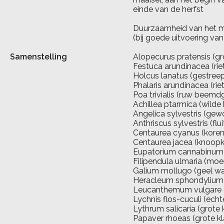
einde van de herfst
Duurzaamheid van het me
(bij goede uitvoering va
Samenstelling
Alopecurus pratensis (gr
Festuca arundinacea (ri
Holcus lanatus (gestreep
Phalaris arundinacea (rie
Poa trivialis (ruw beemd
Achillea ptarmica (wilde
Angelica sylvestris (gew
Anthriscus sylvestris (flu
Centaurea cyanus (kor
Centaurea jacea (knoopk
Eupatorium cannabinum 
Filipendula ulmaria (moe
Galium mollugo (geel wa
Heracleum sphondylium
Leucanthemum vulgare (
Lychnis flos-cuculi (ec
Lythrum salicaria (grote 
Papaver rhoeas (grote k