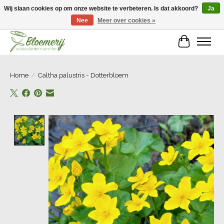
Wij slaan cookies op om onze website te verbeteren. Is dat akkoord?
Ja
Nee
Meer over cookies »
Welkom bij Bloemerij!
Winkelwa
Home
/
Caltha palustris - Dotterbloem
Product image slideshow Items