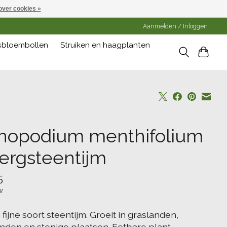
over cookies »
Aanmelden / Inloggen
gsbloembollen
Struiken en haagplanten
inopodium menthifolium
bergsteentijm
5
w
 fijne soort steentijm. Groeit in graslanden,
nden en stenige plaatsen. Eetbare plant.