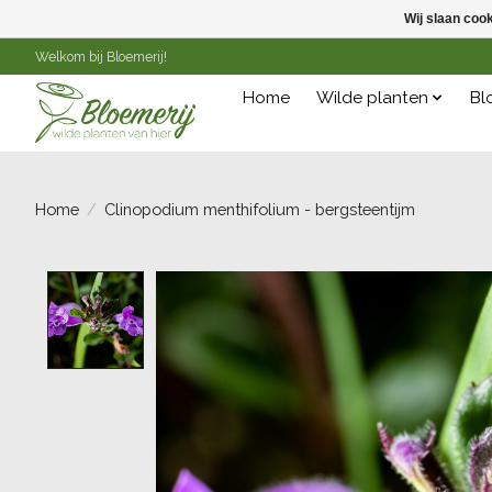
Wij slaan coo
Welkom bij Bloemerij!
Home
Wilde planten
Bl
Home
/
Clinopodium menthifolium - bergsteentijm
Product image slideshow Items