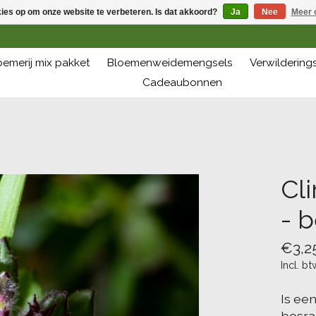
kies op om onze website te verbeteren. Is dat akkoord?
Ja
Nee
Meer 
oemerij mix pakket
Bloemenweidemengsels
Verwilderin
Cadeaubonnen
Cl
- 
€3,2
Incl. bt
Is een
bosra