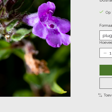
Op 
Formaa
Hoevee
Toev