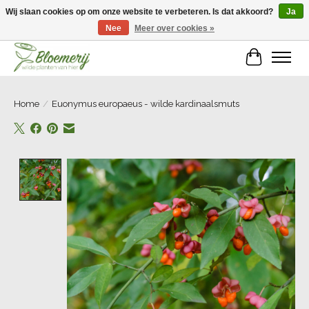
Wij slaan cookies op om onze website te verbeteren. Is dat akkoord?
Ja
Nee
Meer over cookies »
Welkom bij Bloemerij!
Winkelwa
Home
/
Euonymus europaeus - wilde kardinaalsmuts
Product image slideshow Items