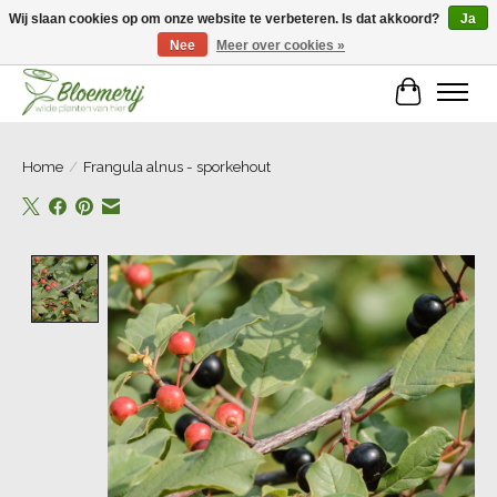
Wij slaan cookies op om onze website te verbeteren. Is dat akkoord?
Ja
Nee
Meer over cookies »
Welkom bij Bloemerij!
Winkelwa
Home
/
Frangula alnus - sporkehout
Product image slideshow Items