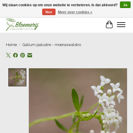
Wij slaan cookies op om onze website te verbeteren. Is dat akkoord?
Ja
Nee
Meer over cookies »
Welkom bij Bloemerij!
Winkelwa
Home
/
Galium palustre - moeraswalstro
Product image slideshow Items