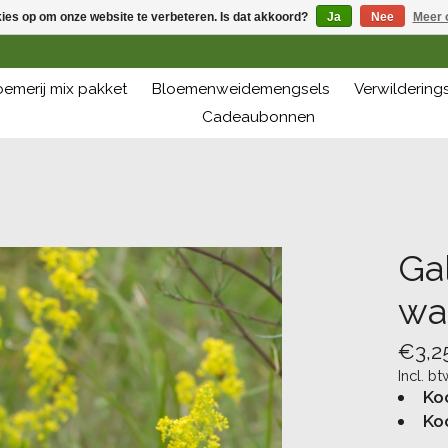
kies op om onze website te verbeteren. Is dat akkoord?
Ja
Nee
Meer 
oemerij mix pakket
Bloemenweidemengsels
Verwilderin
Cadeaubonnen
Ga
wa
€3,2
Incl. bt
Ko
Ko