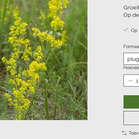
Groei
Op de
Op 
Formaa
Hoevee
Toev