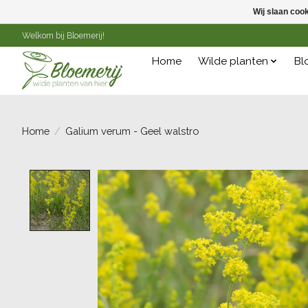
Wij slaan coo
Welkom bij Bloemerij!
Home
Wilde planten
Bl
Home
/
Galium verum - Geel walstro
Product image slideshow Items