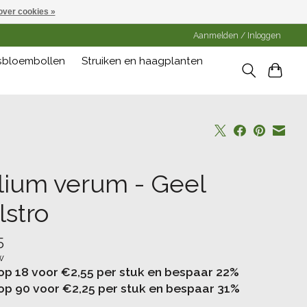
over cookies »
Aanmelden / Inloggen
gsbloembollen
Struiken en haagplanten
lium verum - Geel
lstro
5
w
op 18 voor €2,55 per stuk en bespaar 22%
op 90 voor €2,25 per stuk en bespaar 31%