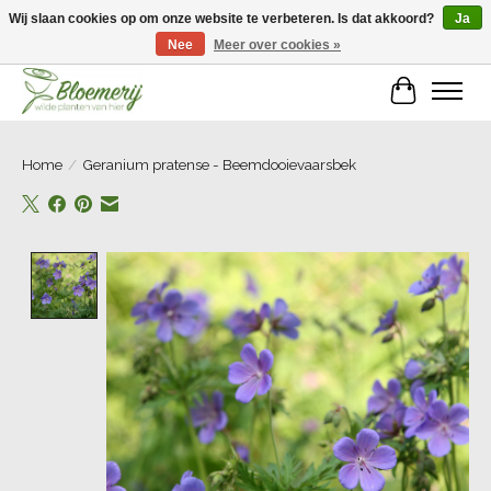
Wij slaan cookies op om onze website te verbeteren. Is dat akkoord?
Ja
Nee
Meer over cookies »
Welkom bij Bloemerij!
Winkelwa
Home
/
Geranium pratense - Beemdooievaarsbek
Product image slideshow Items