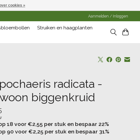
over cookies »
Aanmelden / Inloggen
gsbloembollen
Struiken en haagplanten
pochaeris radicata -
woon biggenkruid
5
w
op 18 voor €2,55 per stuk en bespaar 22%
op 90 voor €2,25 per stuk en bespaar 31%