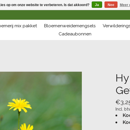
kies op om onze website te verbeteren. Is dat akkoord?
Ja
Nee
Meer 
oemerij mix pakket
Bloemenweidemengsels
Verwilderin
Cadeaubonnen
Hy
Ge
€3,2
Incl. bt
Ko
Ko