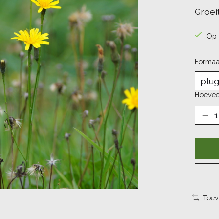
Groeit
Op 
Formaa
Hoevee
Toev