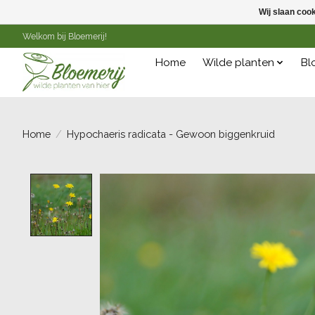
Wij slaan coo
Welkom bij Bloemerij!
Home
Wilde planten
Bl
Home
/
Hypochaeris radicata - Gewoon biggenkruid
Product image slideshow Items