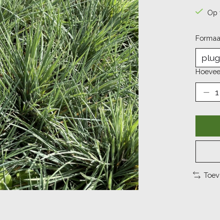
Op 
Formaa
Hoevee
Toev