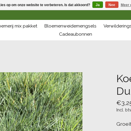
kies op om onze website te verbeteren. Is dat akkoord?
Ja
Nee
Meer 
oemerij mix pakket
Bloemenweidemengsels
Verwilderin
Cadeaubonnen
Koe
Du
€3,2
Incl. bt
Groei