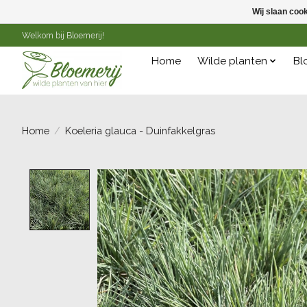
Wij slaan coo
Welkom bij Bloemerij!
Home
Wilde planten
Bl
Home
/
Koeleria glauca - Duinfakkelgras
Product image slideshow Items