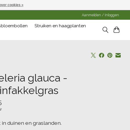
over cookies »
Aanmelden / Inloggen
gsbloembollen
Struiken en haagplanten
leria glauca -
infakkelgras
5
w
t in duinen en graslanden.