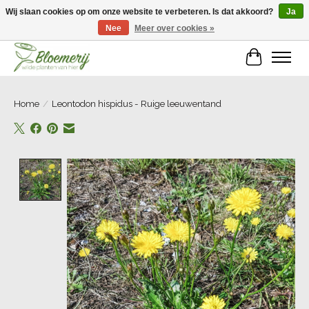
Wij slaan cookies op om onze website te verbeteren. Is dat akkoord?
Ja
Nee
Meer over cookies »
Welkom bij Bloemerij!
Winkelwa
Home
/
Leontodon hispidus - Ruige leeuwentand
Product image slideshow Items