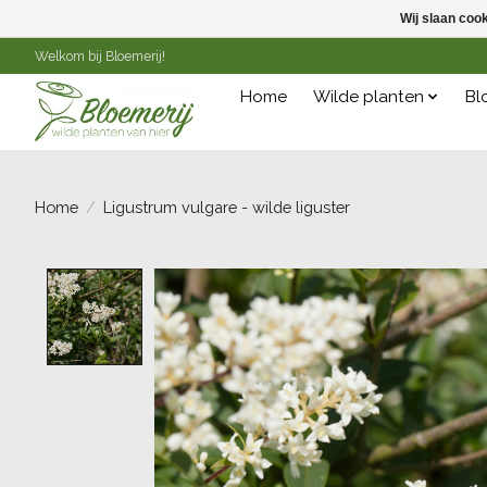
Wij slaan coo
Welkom bij Bloemerij!
Home
Wilde planten
Bl
Home
/
Ligustrum vulgare - wilde liguster
Product image slideshow Items