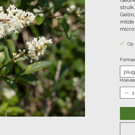
strui
Gebru
milde
micro
Op 
Formaa
Hoevee