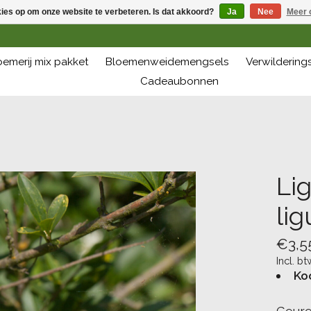
kies op om onze website te verbeteren. Is dat akkoord?
Ja
Nee
Meer 
oemerij mix pakket
Bloemenweidemengsels
Verwilderin
Cadeaubonnen
Li
lig
€3,5
Incl. bt
Ko
Geure