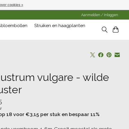
over cookies »
Aanmelden / Inloggen
gsbloembollen
Struiken en haagplanten
gustrum vulgare - wilde
uster
5
w
op 18 voor €3,15 per stuk en bespaar 11%
nde vormboom 4-6m. Groeit meestal als grote