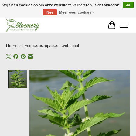
Wij slaan cookies op om onze website te verbeteren. Is dat akkoord?
Ja
Nee
Meer over cookies »
Welkom bij Bloemerij!
Winkelwa
Home
/
Lycopus europaeus - wolfspoot
Product image slideshow Items