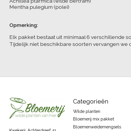
Achillea ptarmica (wilde bertram)
Mentha pulegium (polei)
Opmerking:
Elk pakket bestaat uit minimaal 6 verschillende 
Tijdelijk niet beschikbare soorten vervangen we 
Categorieën
Wilde planten
Bloemerij mix pakket
Bloemenweidemengsels
Kwekerij: Achterdreef 41,