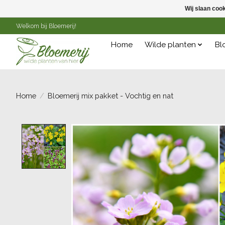
Wij slaan coo
Welkom bij Bloemerij!
Home
Wilde planten
Bl
Home
/
Bloemerij mix pakket - Vochtig en nat
Product image slideshow Items