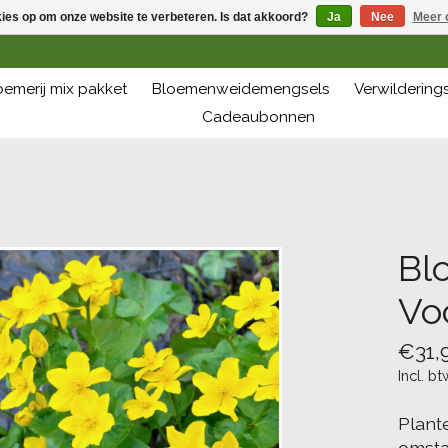
kies op om onze website te verbeteren. Is dat akkoord?
Ja
Nee
Meer 
oemerij mix pakket
Bloemenweidemengsels
Verwilderin
Cadeaubonnen
Bl
Vo
€31,
Incl. bt
Plant
omstan