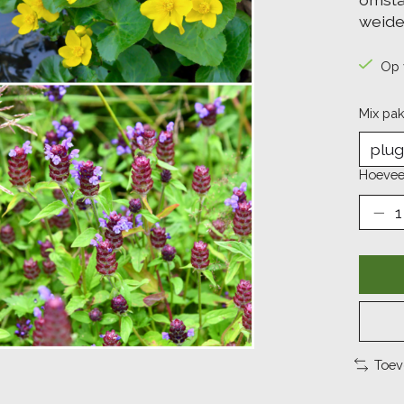
weide
Op 
Mix pa
Hoevee
Toev