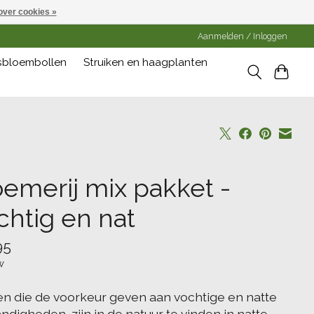
over cookies »
Aanmelden / Inloggen
gsbloembollen
Struiken en haagplanten
oemerij mix pakket -
chtig en nat
95
w
en die de voorkeur geven aan vochtige en natte
digheden, zijn in de natuur te vinden in natte