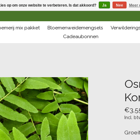
kies op om onze website te verbeteren. Is dat akkoord?
Ja
Nee
Meer 
oemerij mix pakket
Bloemenweidemengsels
Verwilderin
Cadeaubonnen
Os
Ko
€3,5
Incl. bt
Groei