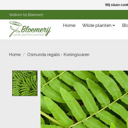
Wij slaan coo
Welkom bij Bloemerij!
Home
Wilde planten
Bl
Home
/
Osmunda regalis - Koningsvaren
Product image slideshow Items