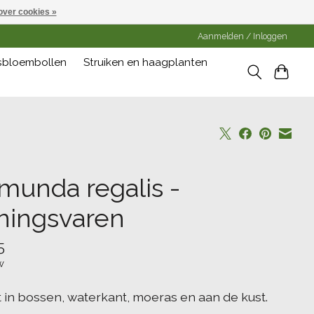
over cookies »
Aanmelden / Inloggen
gsbloembollen
Struiken en haagplanten
munda regalis -
ningsvaren
5
w
t in bossen, waterkant, moeras en aan de kust.