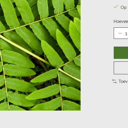
Op 
Hoevee
Toev