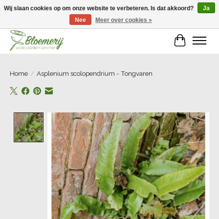
Wij slaan cookies op om onze website te verbeteren. Is dat akkoord?
Ja
Nee
Meer over cookies »
Welkom bij Bloemerij!
Winkelwa
Home
/
Asplenium scolopendrium - Tongvaren
Product image slideshow Items