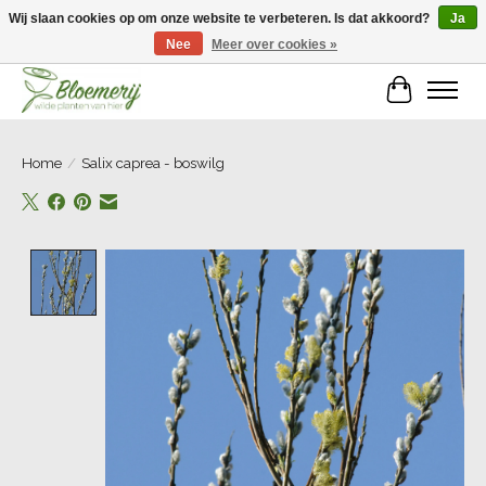
Wij slaan cookies op om onze website te verbeteren. Is dat akkoord?
Ja
Nee
Meer over cookies »
Welkom bij Bloemerij!
Winkelwa
Home
/
Salix caprea - boswilg
Product image slideshow Items