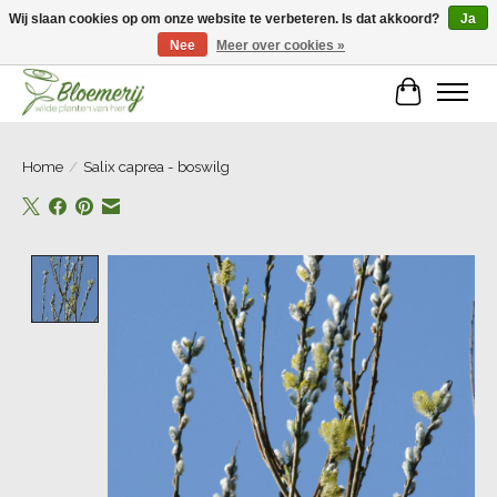
Wij slaan cookies op om onze website te verbeteren. Is dat akkoord?
Ja
Nee
Meer over cookies »
Welkom bij Bloemerij!
Winkelwa
Home
/
Salix caprea - boswilg
Product image slideshow Items