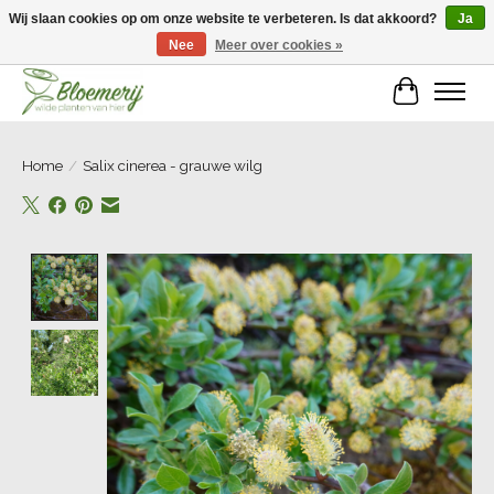
Wij slaan cookies op om onze website te verbeteren. Is dat akkoord?
Ja
Nee
Meer over cookies »
Welkom bij Bloemerij!
Winkelwa
Home
/
Salix cinerea - grauwe wilg
Product image slideshow Items