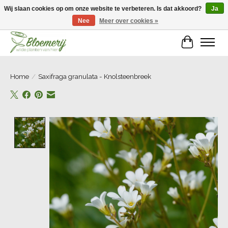
Wij slaan cookies op om onze website te verbeteren. Is dat akkoord?
Ja
Nee
Meer over cookies »
Welkom bij Bloemerij!
Winkelwa
Home
/
Saxifraga granulata - Knolsteenbreek
Product image slideshow Items