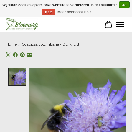
Wij slaan cookies op om onze website te verbeteren. Is dat akkoord?
Ja
Nee
Meer over cookies »
Welkom bij Bloemerij!
Winkelwa
Home
/
Scabiosa columbaria - Duifkruid
Product image slideshow Items