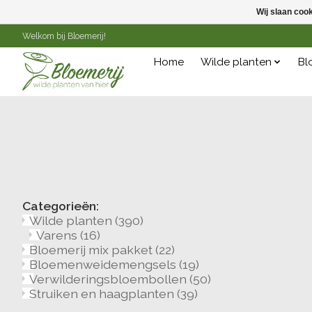
Wij slaan coo
Welkom bij Bloemerij!
Home
Wilde planten
Bl
Categorieën:
Wilde planten
(390)
Varens
(16)
Bloemerij mix pakket
(22)
Bloemenweidemengsels
(19)
Verwilderingsbloembollen
(50)
Struiken en haagplanten
(39)