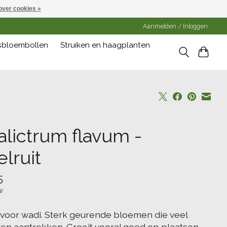
over cookies »
Aanmelden / Inloggen
gsbloembollen
Struiken en haagplanten
alictrum flavum -
lruit
5
w
voor wadi. Sterk geurende bloemen die veel
ten aantrekken. Groeit vooral goed op plaatsen