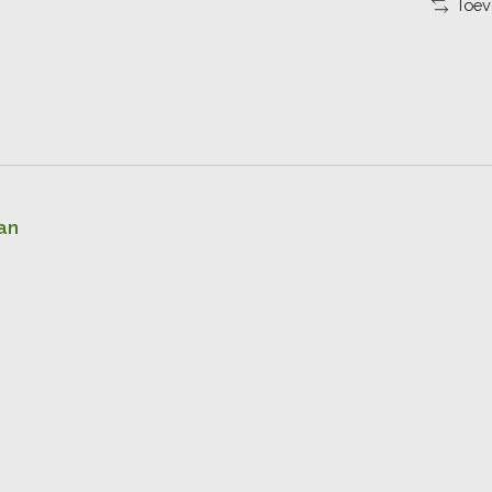
Toev
an