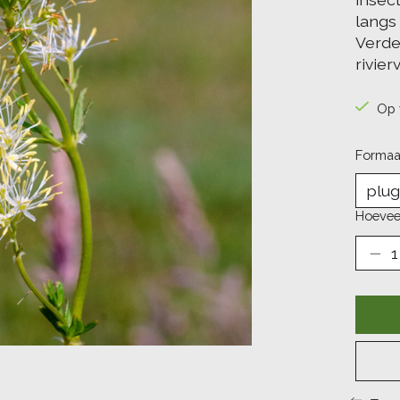
langs 
Verde
rivier
Op 
Formaa
Hoevee