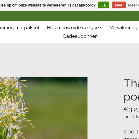
kies op om onze website te verbeteren. Is dat akkoord?
Ja
Nee
Meer 
oemerij mix pakket
Bloemenweidemengsels
Verwilderin
Cadeaubonnen
Th
poe
€3,2
Incl. bt
Goed 
insec