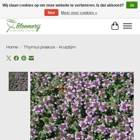
Wij slaan cookies op om onze website te verbeteren. Is dat akkoord?
Ja
Nee
Meer over cookies »
Welkom bij Bloemerij!
Winkelwa
Home
/
Thymus praecox - kruiptijm
Product image slideshow Items