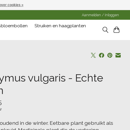
over cookies »
Aanmelden / Inloggen
gsbloembollen
Struiken en haagplanten
ymus vulgaris - Echte
m
5
w
oudend in de winter. Eetbare plant gebruikt als
nkruid. Medicinale plant die de vertering