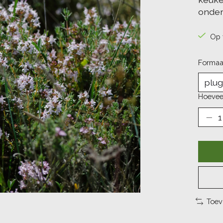
onder
Op 
Formaa
Hoevee
Toev