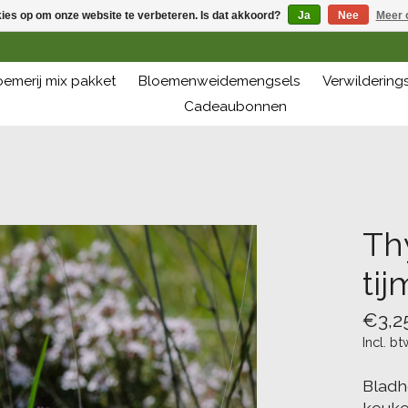
kies op om onze website te verbeteren. Is dat akkoord?
Ja
Nee
Meer 
oemerij mix pakket
Bloemenweidemengsels
Verwilderin
Cadeaubonnen
Th
tij
€3,2
Incl. bt
Bladh
keuke