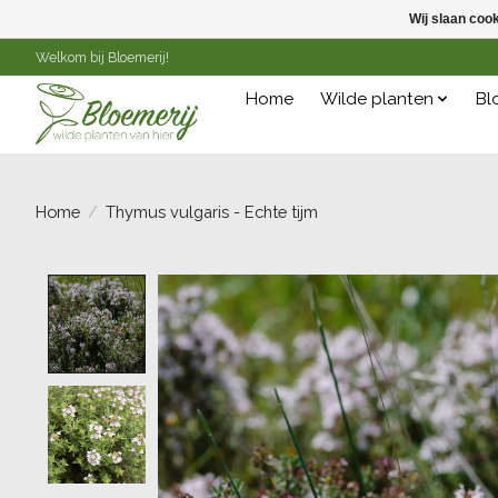
Wij slaan coo
Welkom bij Bloemerij!
Home
Wilde planten
Bl
Home
/
Thymus vulgaris - Echte tijm
Product image slideshow Items