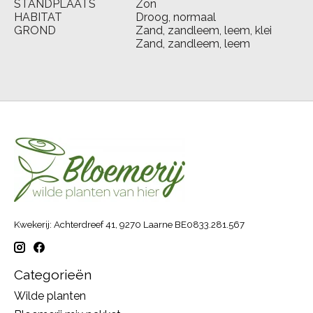
STANDPLAATS
Zon
HABITAT
Droog, normaal
GROND
Zand, zandleem, leem, klei
Zand, zandleem, leem
Kwekerij: Achterdreef 41, 9270 Laarne BE0833.281.567
Categorieën
Wilde planten