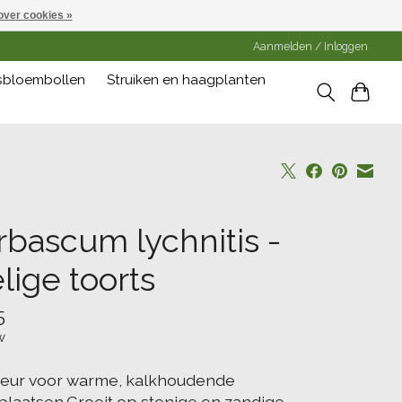
over cookies »
Aanmelden / Inloggen
gsbloembollen
Struiken en haagplanten
rbascum lychnitis -
lige toorts
5
w
eur voor warme, kalkhoudende
plaatsen.Groeit op stenige en zandige,