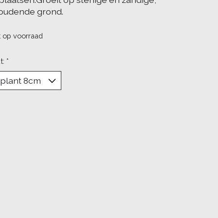
oudende grond.
t op voorraad
t:
*