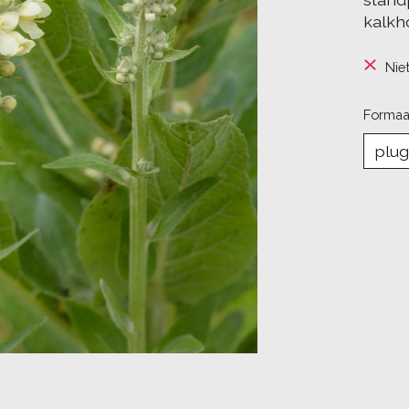
kalkh
Nie
Formaa