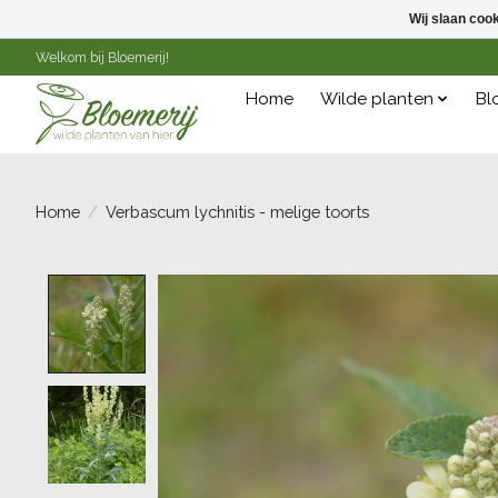
Wij slaan coo
Welkom bij Bloemerij!
Home
Wilde planten
Bl
Home
/
Verbascum lychnitis - melige toorts
Product image slideshow Items