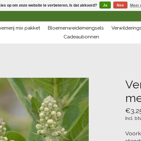
kies op om onze website te verbeteren. Is dat akkoord?
Ja
Nee
Meer 
oemerij mix pakket
Bloemenweidemengsels
Verwilderin
Cadeaubonnen
Ve
me
€3,2
Incl. bt
Voork
stand