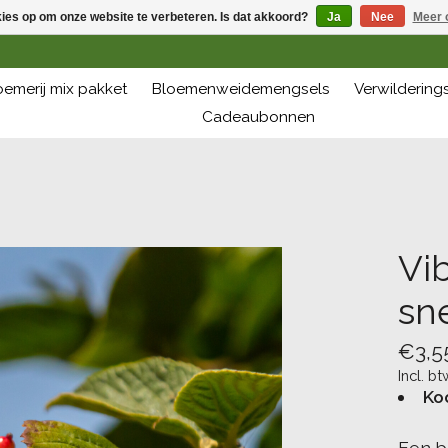
kies op om onze website te verbeteren. Is dat akkoord?
Ja
Nee
Meer 
oemerij mix pakket
Bloemenweidemengsels
Verwilderin
Cadeaubonnen
Vi
sn
€3,5
Incl. bt
Ko
Een b