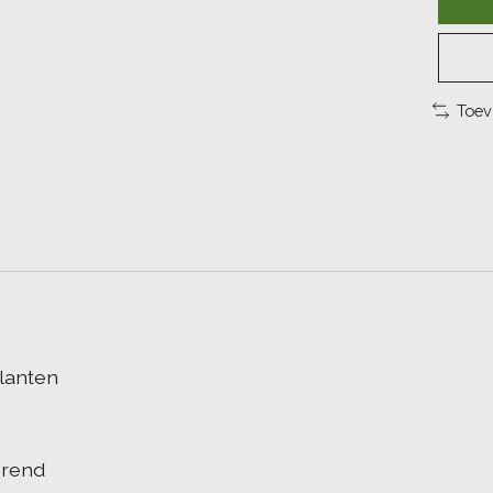
Toev
lanten
erend