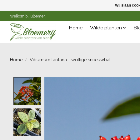
Wij slaan coo
Welkom bij Bloemerij!
Home
Wilde planten
Bl
Home
/
Viburnum lantana - wollige sneeuwbal
Product image slideshow Items