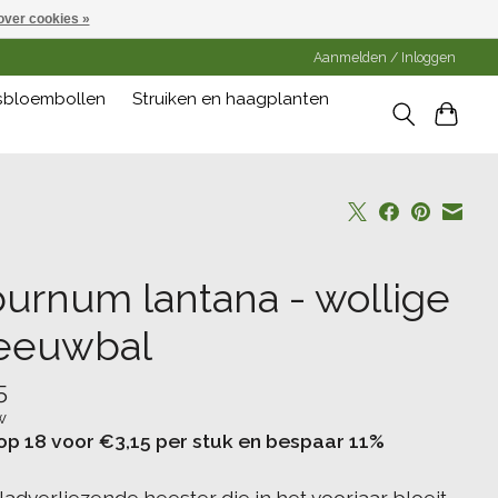
over cookies »
Aanmelden / Inloggen
gsbloembollen
Struiken en haagplanten
burnum lantana - wollige
eeuwbal
5
w
op 18 voor €3,15 per stuk en bespaar 11%
ladverliezende heester die in het voorjaar bloeit