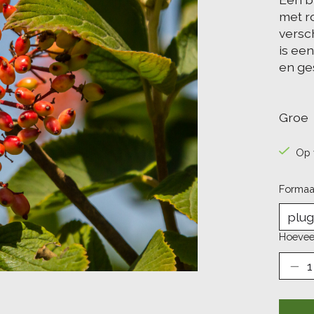
met r
versc
is een
en ge
Groe
Op 
Formaa
Hoevee