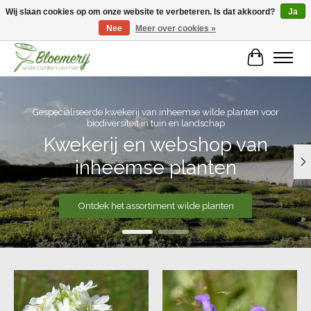
Wij slaan cookies op om onze website te verbeteren. Is dat akkoord?
Ja
Nee
Meer over cookies »
Welkom bij Bloemerij!
Winkelwa
Hero slideshow items
Gespecialiseerde kwekerij van inheemse wilde planten voor
biodiversiteit in tuin en landschap
Kwekerij en webshop van
inheemse planten
Ontdek het assortiment wilde planten
Items van productcarrousel